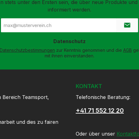
n stets unter den Ersten sein, die über neue Produkte un
informiert werden.
E-
Mail-
Adresse
*
Datenschutz
Datenschutzbestimmungen
zur Kenntnis genommen und die
AGB
gel
mit ihnen einverstanden.
KONTAKT
m Bereich Teamsport,
Telefonische Beratung:
+41 71 552 12 20
arbeit und dies zu fairen
Oder über unser
Kontaktf