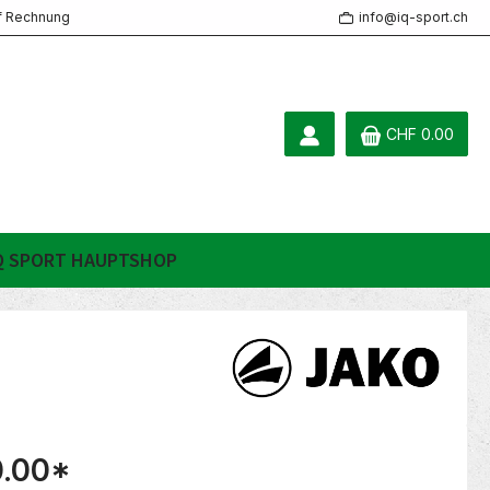
f Rechnung
info@iq-sport.ch
CHF 0.00
Q SPORT HAUPTSHOP
.00
*