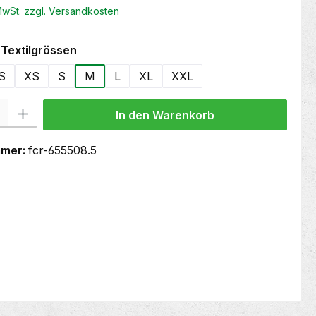
 MwSt. zzgl. Versandkosten
auswählen
Textilgrössen
S
XS
S
M
L
XL
XXL
 Gib den gewünschten Wert ein oder benutze die Schaltflächen um die Anzahl
In den Warenkorb
mmer:
fcr-655508.5