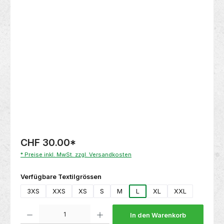
Bildergalerie überspringen
CHF 30.00
*
* Preise inkl. MwSt. zzgl. Versandkosten
auswählen
Verfügbare Textilgrössen
3XS
XXS
XS
S
M
L
XL
XXL
Produkt Anzahl: Gib den gewünschten Wert ein oder benutze die Schaltflächen um die 
In den Warenkorb