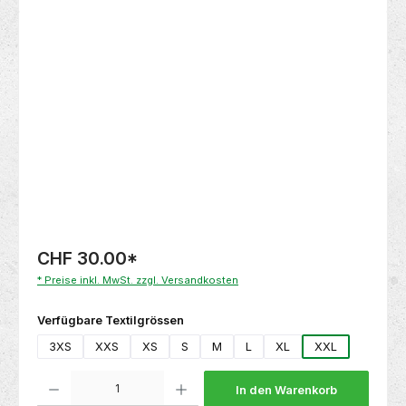
Bildergalerie überspringen
CHF 30.00
*
* Preise inkl. MwSt. zzgl. Versandkosten
auswählen
Verfügbare Textilgrössen
3XS
XXS
XS
S
M
L
XL
XXL
Produkt Anzahl: Gib den gewünschten Wert ein oder benutze die Schaltflächen um die 
In den Warenkorb