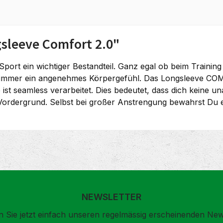
sleeve Comfort 2.0"
im Sport ein wichtiger Bestandteil. Ganz egal ob beim Trai
mmer ein angenehmes Körpergefühl. Das Longsleeve COMFOR
 ist seamless verarbeitet. Dies bedeutet, dass dich keine
ordergrund. Selbst bei großer Anstrengung bewahrst Du 
NEWSLETTER
 Sie jetzt einfach unseren regelmässig erscheinenden New