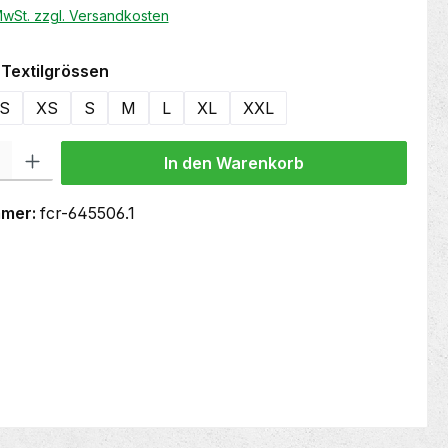
 MwSt. zzgl. Versandkosten
auswählen
Textilgrössen
S
XS
S
M
L
XL
XXL
 Gib den gewünschten Wert ein oder benutze die Schaltflächen um die Anzahl
In den Warenkorb
mmer:
fcr-645506.1