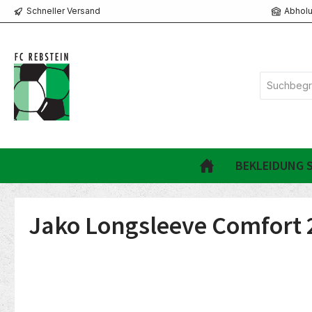
Schneller Versand
Abholu
springen
Zur Hauptnavigation springen
BEKLEIDUNG S
Jako Longsleeve Comfort 
Bildergalerie überspringen