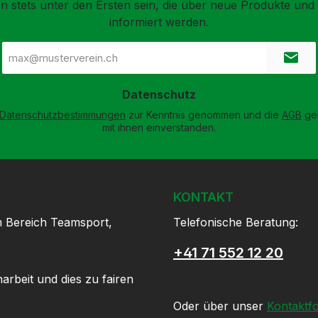
n stets unter den Ersten sein, die über neue Produkte un
informiert werden.
E-
Mail-
Adresse
*
Datenschutz
Datenschutzbestimmungen
zur Kenntnis genommen und die
AGB
gel
mit ihnen einverstanden.
KONTAKT
m Bereich Teamsport,
Telefonische Beratung:
+41 71 552 12 20
arbeit und dies zu fairen
Oder über unser
Kontaktf