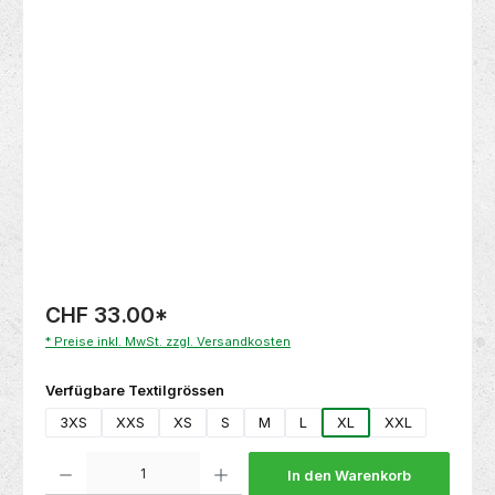
Bildergalerie überspringen
CHF 33.00
*
* Preise inkl. MwSt. zzgl. Versandkosten
auswählen
Verfügbare Textilgrössen
3XS
XXS
XS
S
M
L
XL
XXL
Produkt Anzahl: Gib den gewünschten Wert ein oder benutze die Schaltflächen um die 
In den Warenkorb