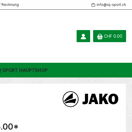
f Rechnung
info@iq-sport.ch
CHF 0.00
Q SPORT HAUPTSHOP
.00
*