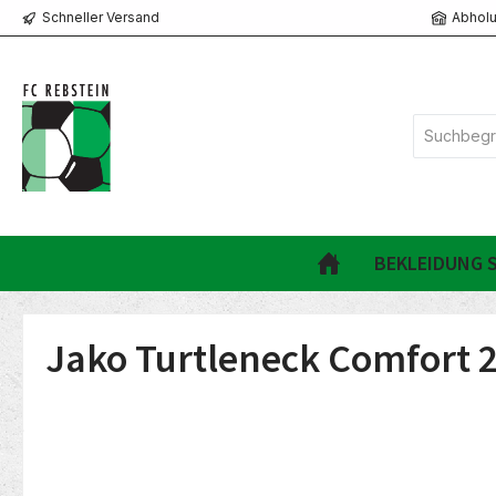
Schneller Versand
Abholu
springen
Zur Hauptnavigation springen
BEKLEIDUNG S
Jako Turtleneck Comfort 2
Bildergalerie überspringen