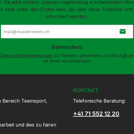
 Sie jetzt einfach unseren regelmässig erscheinenden New
n stets unter den Ersten sein, die über neue Produkte un
informiert werden.
E-
Mail-
Adresse
*
Datenschutz
Datenschutzbestimmungen
zur Kenntnis genommen und die
AGB
gel
mit ihnen einverstanden.
KONTAKT
m Bereich Teamsport,
Telefonische Beratung:
+41 71 552 12 20
arbeit und dies zu fairen