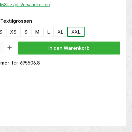
 MwSt. zzgl. Versandkosten
auswählen
Textilgrössen
S
XS
S
M
L
XL
XXL
 Gib den gewünschten Wert ein oder benutze die Schaltflächen um die Anzahl
In den Warenkorb
mmer:
fcr-695506.8