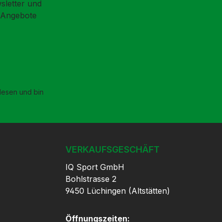
sletter und
d Angebote
esen und bin
VERKAUFSGESCHÄFT
IQ Sport GmbH
Bohlstrasse 2
9450 Lüchingen (Altstätten)
Öffnungszeiten: